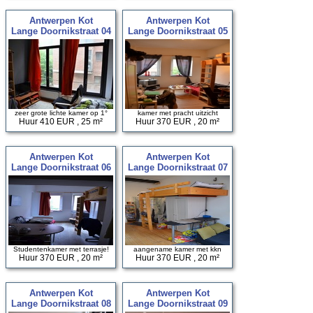
Antwerpen Kot
Antwerpen Kot
Lange Doornikstraat 04
Lange Doornikstraat 05
zeer grote lichte kamer op 1°
kamer met pracht uitzicht
Huur 410 EUR , 25 m²
Huur 370 EUR , 20 m²
Antwerpen Kot
Antwerpen Kot
Lange Doornikstraat 06
Lange Doornikstraat 07
Studentenkamer met terrasje!
aangename kamer met kkn
Huur 370 EUR , 20 m²
Huur 370 EUR , 20 m²
Antwerpen Kot
Antwerpen Kot
Lange Doornikstraat 08
Lange Doornikstraat 09