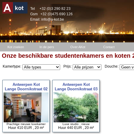
Tel
+32 (0)3 290 82 23
Gsm
+32 (0)475 690 126
Email:
info@a-kot.be
Kot zoeken
In de pers
Over AKot
Contact
Onze beschikbare studentenkamers en koten 
Kamertype:
Prijs:
Douche:
Antwerpen Kot
Antwerpen Kot
Lange Doornikstraat 02
Lange Doornikstraat 03
Prachtige nieuwe luxekamer
Luxe studio , nieuw
Huur 410 EUR , 20 m²
Huur 440 EUR , 20 m²