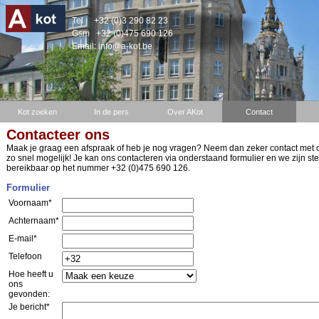
Tel
+32 (0)3 290 82 23
Gsm
+32 (0)475 690 126
Email:
info@a-kot.be
Kot zoeken
In de pers
Over AKot
Contact
Contacteer ons
Maak je graag een afspraak of heb je nog vragen? Neem dan zeker contact met
zo snel mogelijk! Je kan ons contacteren via onderstaand formulier en we zijn st
bereikbaar op het nummer +32 (0)475 690 126.
Formulier
Voornaam*
Achternaam*
E-mail*
Telefoon
Hoe heeft u
ons
gevonden:
Je bericht*