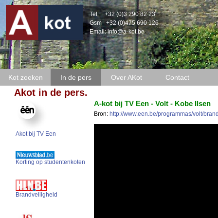
Tel
+32 (0)3 290 82 23
Gsm
+32 (0)475 690 126
Email:
info@a-kot.be
Kot zoeken
In de pers
Over AKot
Contact
Akot in de pers.
A-kot bij TV Een - Volt - Kobe Ilsen
Bron:
http://www.een.be/programmas/volt/brand
Akot bij TV Een
Korting op studentenkoten
Brandveiligheid