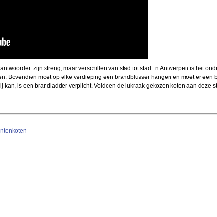
twoorden zijn streng, maar verschillen van stad tot stad. In Antwerpen is het ond
en. Bovendien moet op elke verdieping een brandblusser hangen en moet er een b
j kan, is een brandladder verplicht. Voldoen de lukraak gekozen koten aan deze s
entenkoten