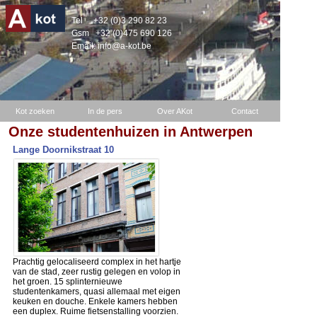
Tel
+32 (0)3 290 82 23
Gsm
+32 (0)475 690 126
Email:
info@a-kot.be
Kot zoeken
In de pers
Over AKot
Contact
Onze studentenhuizen in Antwerpen
Lange Doornikstraat 10
Prachtig gelocaliseerd complex in het hartje
van de stad, zeer rustig gelegen en volop in
het groen. 15 splinternieuwe
studentenkamers, quasi allemaal met eigen
keuken en douche. Enkele kamers hebben
een duplex. Ruime fietsenstalling voorzien.