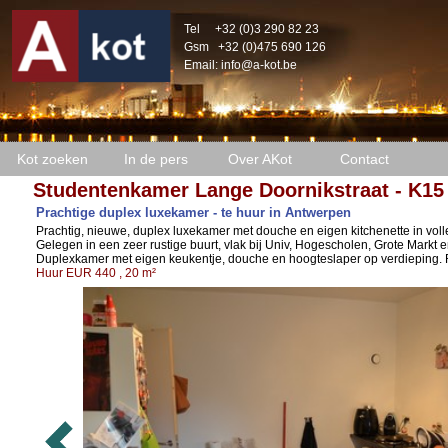
Tel
+32 (0)3 290 82 23
Gsm
+32 (0)475 690 126
Email:
info@a-kot.be
Kot zoeken
In de pers
Over AKot
Contact
Studentenkamer Lange Doornikstraat - K15
Prachtige duplex luxekamer - te huur in Antwerpen
Prachtig, nieuwe, duplex luxekamer met douche en eigen kitchenette in vol
Gelegen in een zeer rustige buurt, vlak bij Univ, Hogescholen, Grote Markt
Duplexkamer met eigen keukentje, douche en hoogteslaper op verdieping. 
Huur EUR 440 , 20 m²