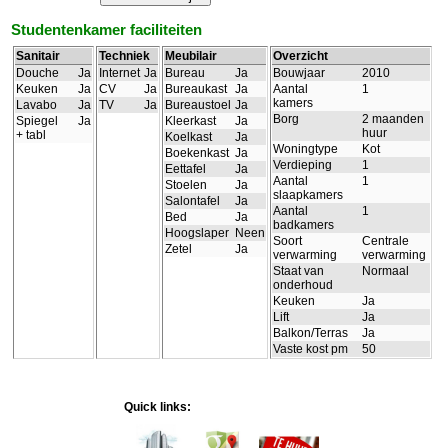
Studentenkamer faciliteiten
Sanitair
Techniek
Meubilair
Overzicht
Douche
Ja
Internet
Ja
Bureau
Ja
Bouwjaar
2010
Keuken
Ja
CV
Ja
Bureaukast
Ja
Aantal
1
kamers
Lavabo
Ja
TV
Ja
Bureaustoel
Ja
Borg
2 maanden
Spiegel
Ja
Kleerkast
Ja
huur
+ tabl
Koelkast
Ja
Woningtype
Kot
Boekenkast
Ja
Verdieping
1
Eettafel
Ja
Aantal
1
Stoelen
Ja
slaapkamers
Salontafel
Ja
Aantal
1
Bed
Ja
badkamers
Hoogslaper
Neen
Soort
Centrale
Zetel
Ja
verwarming
verwarming
Staat van
Normaal
onderhoud
Keuken
Ja
Lift
Ja
Balkon/Terras
Ja
Vaste kost pm
50
Quick links: