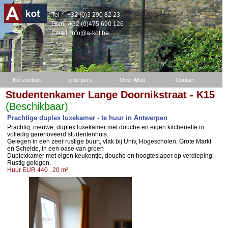
Tel
+32 (0)3 290 82 23
Gsm
+32 (0)475 690 126
Email:
info@a-kot.be
Kot zoeken
In de pers
Over AKot
Contact
Studentenkamer Lange Doornikstraat - K15
(Beschikbaar)
Prachtige duplex luxekamer - te huur in Antwerpen
Prachtig, nieuwe, duplex luxekamer met douche en eigen kitchenette in
volledig gerenoveerd studentenhuis.
Gelegen in een zeer rustige buurt, vlak bij Univ, Hogescholen, Grote Markt
en Schelde, in een oase van groen
Duplexkamer met eigen keukentje, douche en hoogteslaper op verdieping.
Rustig gelegen.
Huur EUR 440 , 20 m²