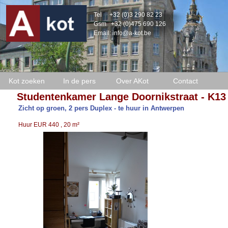
Tel
+32 (0)3 290 82 23
Gsm
+32 (0)475 690 126
Email:
info@a-kot.be
Kot zoeken
In de pers
Over AKot
Contact
Studentenkamer Lange Doornikstraat - K13
Zicht op groen, 2 pers Duplex - te huur in Antwerpen
Huur EUR 440 , 20 m²