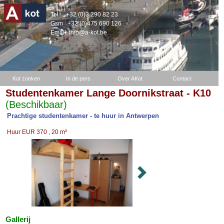
Tel
+32 (0)3 290 82 23
Gsm
+32 (0)475 690 126
Email:
info@a-kot.be
Kot zoeken
In de pers
Over AKot
Contact
Studentenkamer Lange Doornikstraat - K10
(Beschikbaar)
Prachtige studentenkamer - te huur in Antwerpen
Huur EUR 370 , 20 m²
Gallerij