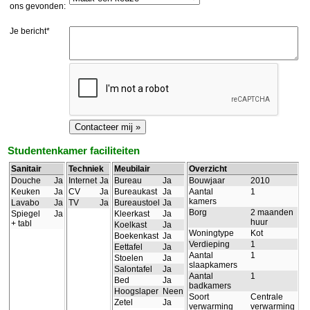
ons gevonden:
Je bericht*
Studentenkamer faciliteiten
Sanitair
Techniek
Meubilair
Overzicht
Douche
Ja
Internet
Ja
Bureau
Ja
Bouwjaar
2010
Keuken
Ja
CV
Ja
Bureaukast
Ja
Aantal
1
kamers
Lavabo
Ja
TV
Ja
Bureaustoel
Ja
Borg
2 maanden
Spiegel
Ja
Kleerkast
Ja
huur
+ tabl
Koelkast
Ja
Woningtype
Kot
Boekenkast
Ja
Verdieping
1
Eettafel
Ja
Aantal
1
Stoelen
Ja
slaapkamers
Salontafel
Ja
Aantal
1
Bed
Ja
badkamers
Hoogslaper
Neen
Soort
Centrale
Zetel
Ja
verwarming
verwarming