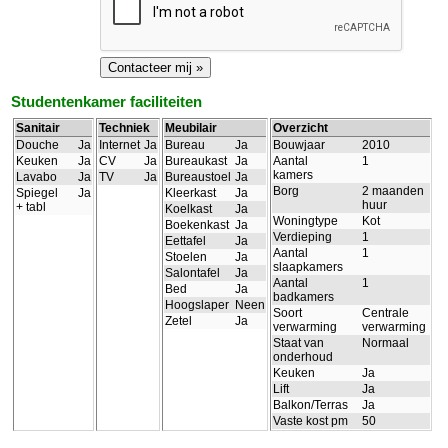
Studentenkamer faciliteiten
Sanitair
Techniek
Meubilair
Overzicht
Douche
Ja
Internet
Ja
Bureau
Ja
Bouwjaar
2010
Keuken
Ja
CV
Ja
Bureaukast
Ja
Aantal
1
kamers
Lavabo
Ja
TV
Ja
Bureaustoel
Ja
Borg
2 maanden
Spiegel
Ja
Kleerkast
Ja
huur
+ tabl
Koelkast
Ja
Woningtype
Kot
Boekenkast
Ja
Verdieping
1
Eettafel
Ja
Aantal
1
Stoelen
Ja
slaapkamers
Salontafel
Ja
Aantal
1
Bed
Ja
badkamers
Hoogslaper
Neen
Soort
Centrale
Zetel
Ja
verwarming
verwarming
Staat van
Normaal
onderhoud
Keuken
Ja
Lift
Ja
Balkon/Terras
Ja
Vaste kost pm
50