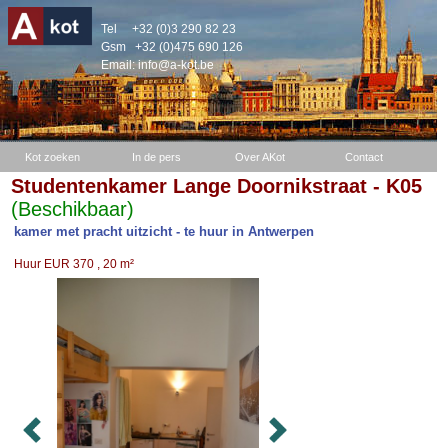
Tel
+32 (0)3 290 82 23
Gsm
+32 (0)475 690 126
Email:
info@a-kot.be
Kot zoeken
In de pers
Over AKot
Contact
Studentenkamer Lange Doornikstraat - K05
(Beschikbaar)
kamer met pracht uitzicht - te huur in Antwerpen
Huur EUR 370 , 20 m²