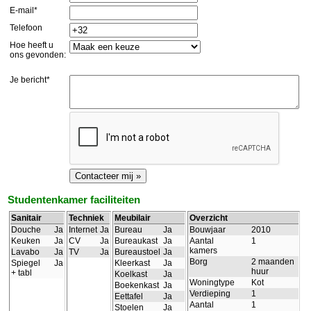
E-mail*
Telefoon
Hoe heeft u
ons gevonden:
Je bericht*
Studentenkamer faciliteiten
Sanitair
Techniek
Meubilair
Overzicht
Douche
Ja
Internet
Ja
Bureau
Ja
Bouwjaar
2010
Keuken
Ja
CV
Ja
Bureaukast
Ja
Aantal
1
kamers
Lavabo
Ja
TV
Ja
Bureaustoel
Ja
Borg
2 maanden
Spiegel
Ja
Kleerkast
Ja
huur
+ tabl
Koelkast
Ja
Woningtype
Kot
Boekenkast
Ja
Verdieping
1
Eettafel
Ja
Aantal
1
Stoelen
Ja