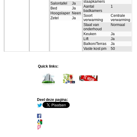
slaapkamers
Salontafel
Ja
Aantal
1
Bed
Ja
badkamers
Hoogslaper
Neen
Soort
Centrale
Zetel
Ja
verwarming
verwarming
Staat van
Normaal
onderhoud
Keuken
Ja
Lift
Ja
Balkon/Terras
Ja
Vaste kost pm
50
Quick links:
Deel deze pagina: