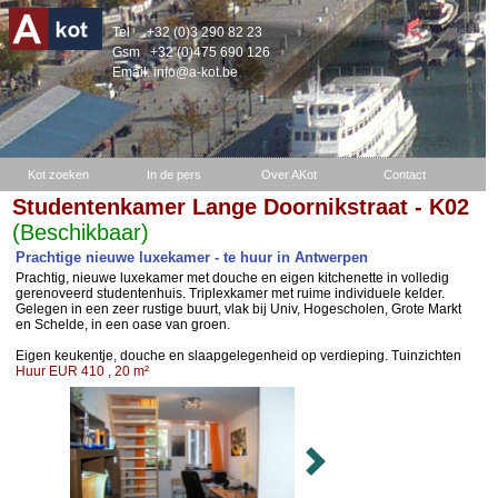
Tel
+32 (0)3 290 82 23
Gsm
+32 (0)475 690 126
Email:
info@a-kot.be
Kot zoeken
In de pers
Over AKot
Contact
Studentenkamer Lange Doornikstraat - K02
(Beschikbaar)
Prachtige nieuwe luxekamer - te huur in Antwerpen
Prachtig, nieuwe luxekamer met douche en eigen kitchenette in volledig
gerenoveerd studentenhuis. Triplexkamer met ruime individuele kelder.
Gelegen in een zeer rustige buurt, vlak bij Univ, Hogescholen, Grote Markt
en Schelde, in een oase van groen.
Eigen keukentje, douche en slaapgelegenheid op verdieping. Tuinzichten
Huur EUR 410 , 20 m²